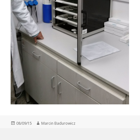
Opublikowano
08/09/15
Autor
Marcin Badurowicz
Nawigacja
POPRZEDNIE