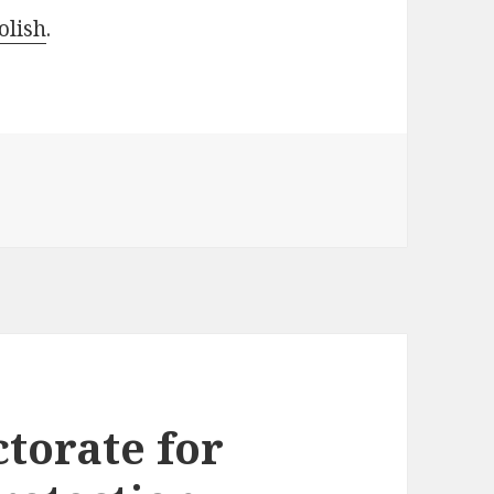
olish
.
ctorate for