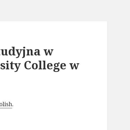
studyjna w
ity College w
olish
.