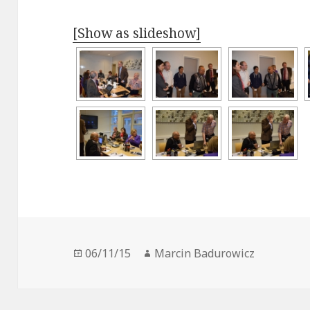
[Show as slideshow]
Opublikowano
06/11/15
Autor
Marcin Badurowicz