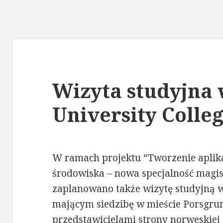
Wizyta studyjna
University Colle
W ramach projektu “Tworzenie aplik
środowiska – nowa specjalność magis
zaplanowano także wizytę studyjną w
mającym siedzibę w mieście Porsgrun
przedstawicielami strony norweskiej 