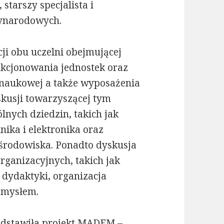
 starszy specjalista i
ynarodowych.
cji obu uczelni obejmującej
nkcjonowania jednostek oraz
 naukowej a także wyposażenia
kusji towarzyszącej tym
nych dziedzin, takich jak
nika i elektronika oraz
 środowiska. Ponadto dyskusja
rganizacyjnych, takich jak
dydaktyki, organizacja
emysłem.
zedstawiła projekt MADEM –