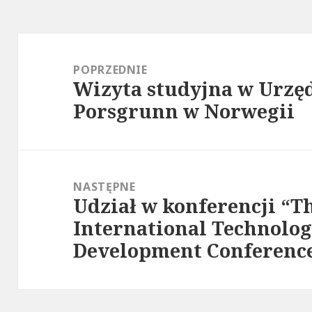
Nawigacja
wpisu
POPRZEDNIE
Wizyta studyjna w Urzę
Poprzedni
Porsgrunn w Norwegii
wpis:
NASTĘPNE
Udział w konferencji “T
Następny
International Technolog
wpis:
Development Conference