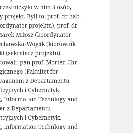
uczestniczyło w nim 5 osób,
rojekt. Byli to: prof. dr hab.
rdynator projektu), prof. dr
 Marek Miłosz (koordynator
lechawska-Wójcik (kierownik
i (sekretarz projektu).
towali: pan prof. Morten Chr.
icznego (Fakultet for
ylvaganam z Departamentu
atcyjnych i Cybernetyki
g, Information Technlogy and
iffer z Departamentu
atcyjnych i Cybernetyki
g, Information Technlogy and