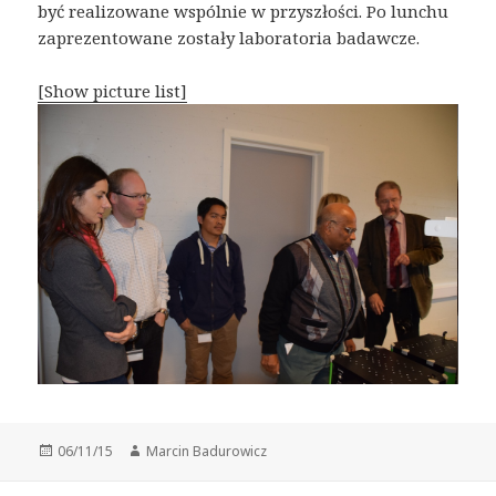
być realizowane wspólnie w przyszłości. Po lunchu
zaprezentowane zostały laboratoria badawcze.
[Show picture list]
Opublikowano
06/11/15
Autor
Marcin Badurowicz
Nawigacja