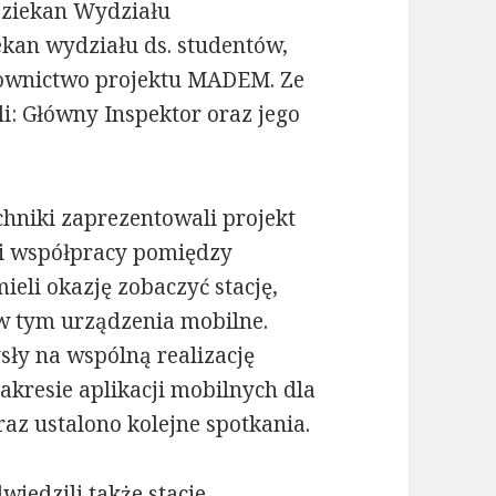
 Dziekan Wydziału
iekan wydziału ds. studentów,
erownictwo projektu MADEM. Ze
i: Główny Inspektor oraz jego
chniki zaprezentowali projekt
i współpracy pomiędzy
ieli okazję zobaczyć stację,
w tym urządzenia mobilne.
ły na wspólną realizację
kresie aplikacji mobilnych dla
az ustalono kolejne spotkania.
wiedzili także stacje