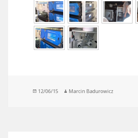
Opublikowano
12/06/15
Autor
Marcin Badurowicz
Nawigacja