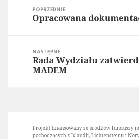
wpisu
POPRZEDNIE
Opracowana dokumentac
Poprzedni
wpis:
NASTĘPNE
Rada Wydziału zatwierdz
Następny
MADEM
wpis:
Projekt finansowany ze środków funduszy n
pochodzących z Islandii, Lichtensteinu i No