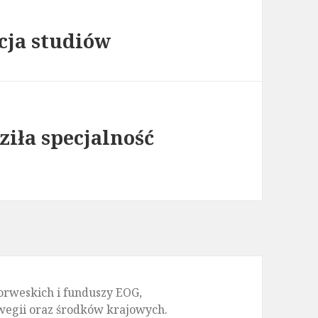
ja studiów
iła specjalność
orweskich i funduszy EOG,
rwegii oraz środków krajowych.