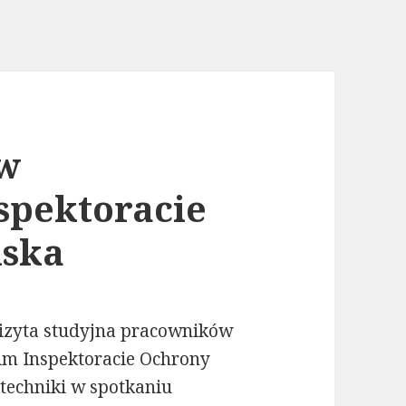
 w
pektoracie
iska
wizyta studyjna pracowników
im Inspektoracie Ochrony
itechniki w spotkaniu